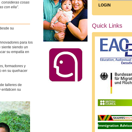
 consideras cosas
s con ella”.
Quick Links
 desde su
innovadores para los
e siente siendo un
tacar su empatía en
es, formadores y
to en su quehacer
de talleres de
y enfaticen su