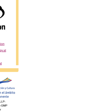
tion
v.at
at