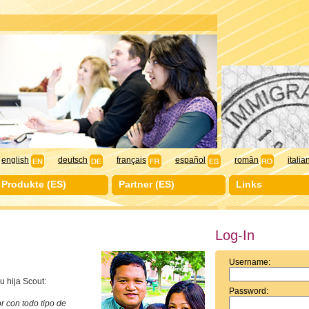
english
deutsch
français
español
român
italia
Produkte (ES)
Partner (ES)
Links
Log-In
Username:
u hija Scout:
Password:
r con todo tipo de