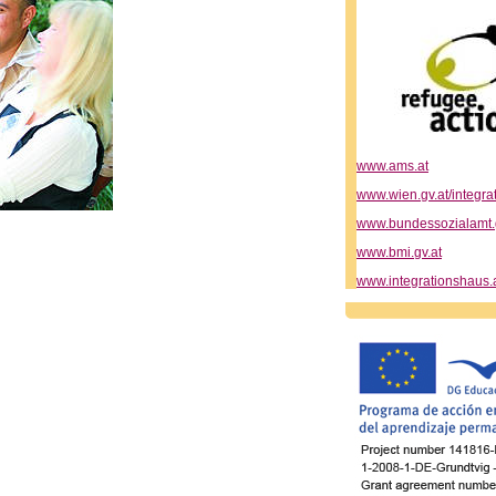
www.ams.at
www.wien.gv.at/integra
www.bundessozialamt.g
www.bmi.gv.at
www.integrationshaus.